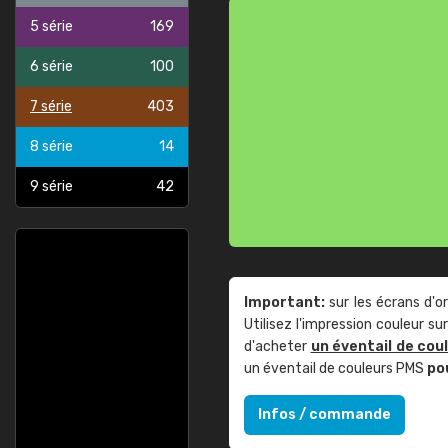
5 série
169
6 série
100
7 série
403
8 série
14
9 série
42
Important:
sur les écrans d'o
Utilisez l'impression couleur 
d'acheter
un éventail de cou
un éventail de couleurs PMS
po
Infos / commande