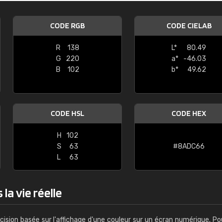
Guillaume Euvrard
CODE RGB
CODE CIELAB
"Le site ne permet pas de voir clai
sont les produits disponibles. Il y a p
R
138
L*
80.49
palettes de couleurs: Classic, Design
G
220
a*
-46.03
comprend pas qui est quoi. La livrai
B
102
b*
49.62
bien passé et le produit reçu me con
CODE HSL
CODE HEX
H
102
S
63
#8ADC66
L
63
la vie réelle
cision basée sur l'affichage d'une couleur sur un écran numérique. Po