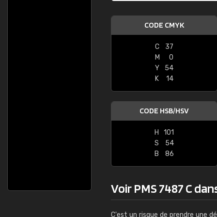
CODE CMYK
C
37
M
0
Y
54
K
14
CODE HSB/HSV
H
101
S
54
B
86
Voir PMS 7487 C dans 
C'est un risque de prendre une dé