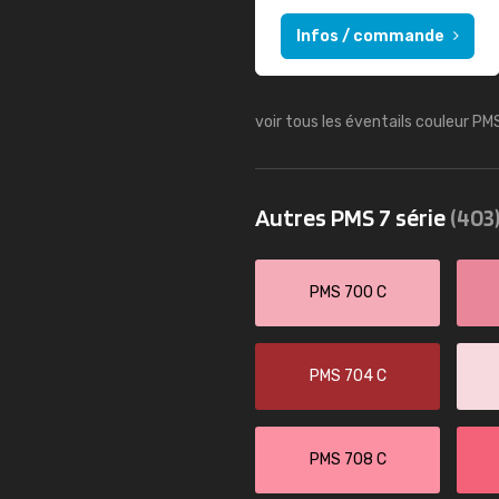
Infos / commande
voir tous les éventails couleur PM
Autres PMS 7 série
(403
PMS 700 C
PMS 704 C
PMS 708 C