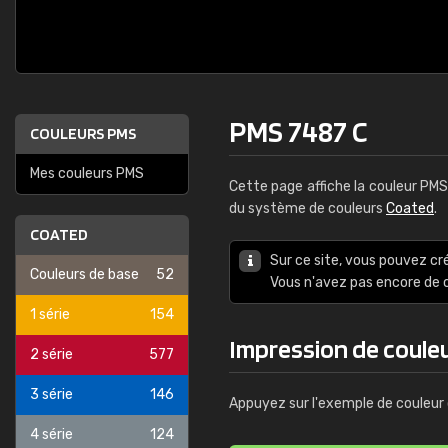
PMS 7487 C
COULEURS PMS
Mes couleurs PMS
Cette page affiche la couleur PM
du système de couleurs
Coated
.
COATED
Sur ce site, vous pouvez cr
Couleurs de base
52
Vous n'avez pas encore d
1 série
154
Impression de coule
2 série
577
3 série
146
Appuyez sur l'exemple de couleur 
4 série
124