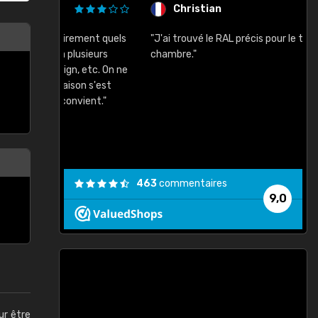
Christian
rement quels
"J'ai trouvé le RAL précis pour le ton de ma
"
lusieurs
chambre."
, etc. On ne
son s'est
vient."
463
commentaires
9,0
ur être