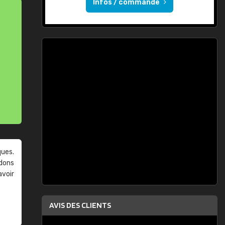
Infos / commande
ques.
ndons
avoir
AVIS DES CLIENTS