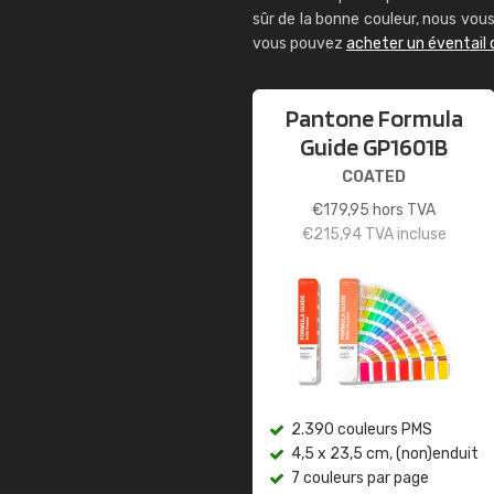
sûr de la bonne couleur, nous vo
vous pouvez
acheter un éventail
Pantone Formula
Guide GP1601B
COATED
€
179,95
hors TVA
€
215,94
TVA incluse
2.390 couleurs PMS
4,5 x 23,5 cm, (non)enduit
7 couleurs par page