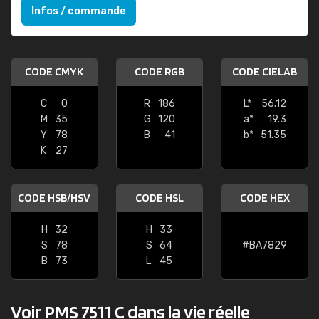
Infos / commande
CODE CMYK
CODE RGB
CODE CIELAB
C
0
R
186
L*
56.12
M
35
G
120
a*
19.3
Y
78
B
41
b*
51.35
K
27
CODE HSB/HSV
CODE HSL
CODE HEX
H
32
H
33
S
78
S
64
#BA7829
B
73
L
45
Voir PMS 7511 C dans la vie réelle