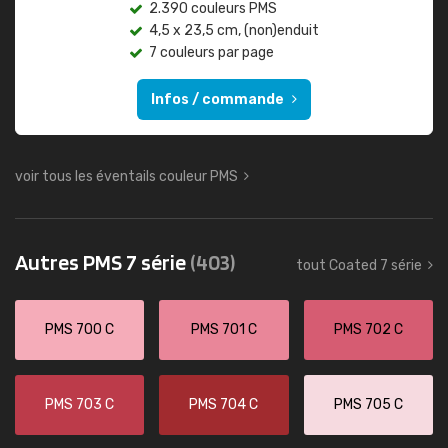
2.390 couleurs PMS
4,5 x 23,5 cm, (non)enduit
7 couleurs par page
Infos / commande
voir tous les éventails couleur PMS
Autres PMS 7 série
(403)
tout Coated 7 série
PMS 700 C
PMS 701 C
PMS 702 C
PMS 703 C
PMS 704 C
PMS 705 C