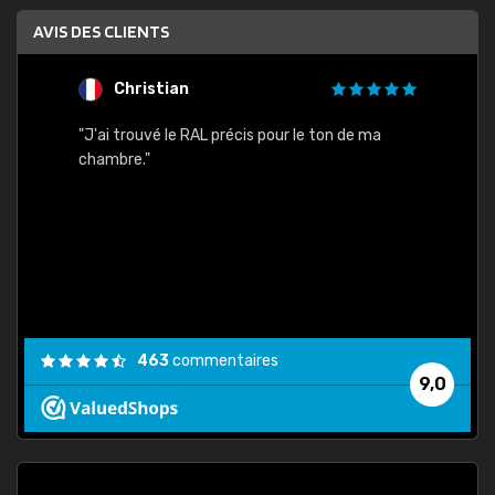
AVIS DES CLIENTS
Christian
F
 quels
"J'ai trouvé le RAL précis pour le ton de ma
"Bien 
rs
chambre."
. On ne
est
."
463
commentaires
9,0