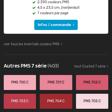
2.390 couleurs PMS
4,5 x 23,5 cm, (non)enduit
7 couleurs par page
Infos / commande
voir tous les éventails couleur PMS
Autres PMS 7 série
(403)
tout Coated 7 série
PMS 700 C
PMS 701 C
PMS 702 C
PMS 703 C
PMS 704 C
PMS 705 C