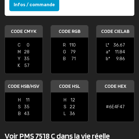
Infos / commande
CODE CMYK
CODE RGB
CODE CIELAB
C
0
R
110
L*
36.67
M
28
G
79
a*
11.84
Y
35
B
71
b*
9.86
K
57
CODE HSB/HSV
CODE HSL
CODE HEX
H
11
H
12
S
35
S
22
#6E4F47
B
43
L
36
Voir PMS 7518 C dans la vie réelle