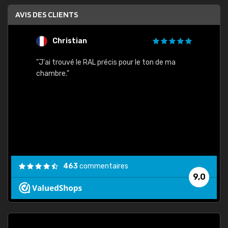
AVIS DES CLIENTS
Christian
F
 quels
"J'ai trouvé le RAL précis pour le ton de ma
"Bien 
rs
chambre."
. On ne
est
."
463
commentaires
9,0