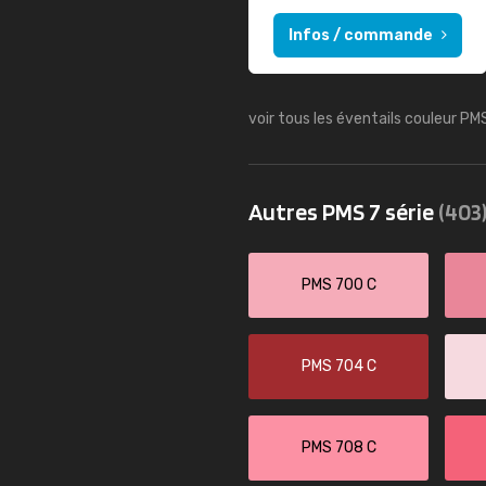
Infos / commande
voir tous les éventails couleur PM
Autres PMS 7 série
(403
PMS 700 C
PMS 704 C
PMS 708 C