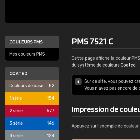
PMS 7521 C
COULEURS PMS
Mes couleurs PMS
Cette page affiche la couleur PM
du système de couleurs
Coated
.
COATED
Sur ce site, vous pouvez cr
Couleurs de base
52
Vous n'avez pas encore d
1 série
154
Impression de coule
2 série
577
3 série
146
Appuyez sur l'exemple de couleur 
4 série
124