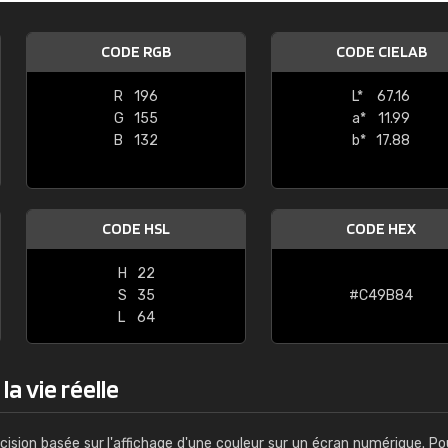
Guillaume Euvrard
CODE RGB
CODE CIELAB
"Le site ne permet pas de voir clai
sont les produits disponibles. Il y a p
R
196
L*
67.16
palettes de couleurs: Classic, Design
G
155
a*
11.99
comprend pas qui est quoi. La livrai
B
132
b*
17.88
bien passé et le produit reçu me con
CODE HSL
CODE HEX
H
22
S
35
#C49B84
L
64
a vie réelle
cision basée sur l'affichage d'une couleur sur un écran numérique. Po