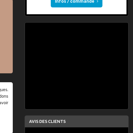
Infos / commande
ques.
ndons
avoir
AVIS DES CLIENTS