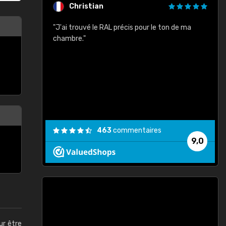
Christian
rement quels
"J'ai trouvé le RAL précis pour le ton de ma
"
lusieurs
chambre."
, etc. On ne
son s'est
vient."
463
commentaires
9,0
ur être