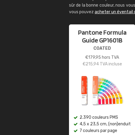
sûr de la bonne couleur, nous vo
vous pouvez
acheter un éventail
Pantone Formula
Guide GP1601B
COATED
€
179,95
hors TVA
€
215,94
TVA incluse
2.390 couleurs PMS
4,5 x 23,5 cm, (non)enduit
7 couleurs par page