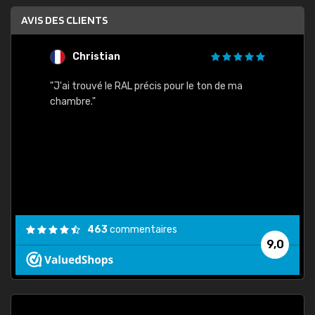
AVIS DES CLIENTS
Christian
F
 quels
"J'ai trouvé le RAL précis pour le ton de ma
"Bien 
rs
chambre."
. On ne
est
."
463
commentaires
9,0