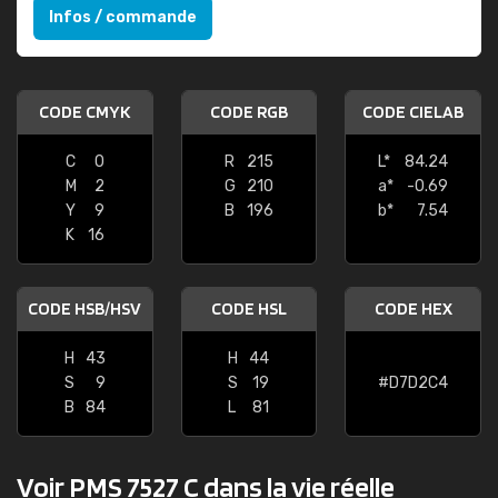
Infos / commande
CODE CMYK
CODE RGB
CODE CIELAB
C
0
R
215
L*
84.24
M
2
G
210
a*
-0.69
Y
9
B
196
b*
7.54
K
16
CODE HSB/HSV
CODE HSL
CODE HEX
H
43
H
44
S
9
S
19
#D7D2C4
B
84
L
81
Voir PMS 7527 C dans la vie réelle