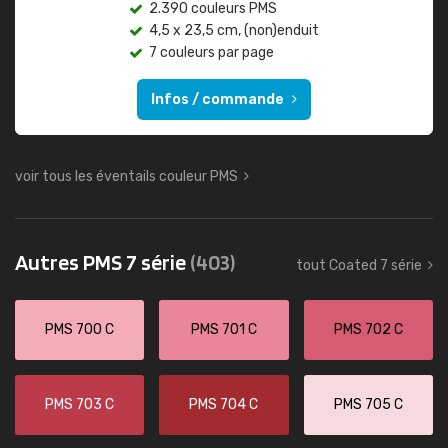
2.390 couleurs PMS
4,5 x 23,5 cm, (non)enduit
7 couleurs par page
Infos / commande
voir tous les éventails couleur PMS
Autres PMS 7 série
(403)
tout Coated 7 série
PMS 700 C
PMS 701 C
PMS 702 C
PMS 703 C
PMS 704 C
PMS 705 C