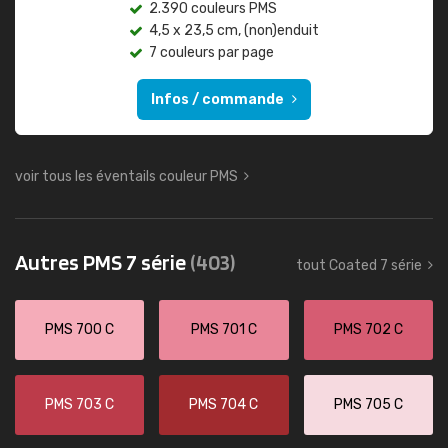
2.390 couleurs PMS
4,5 x 23,5 cm, (non)enduit
7 couleurs par page
Infos / commande
voir tous les éventails couleur PMS
Autres PMS 7 série
(403)
tout Coated 7 série
PMS 700 C
PMS 701 C
PMS 702 C
PMS 703 C
PMS 704 C
PMS 705 C