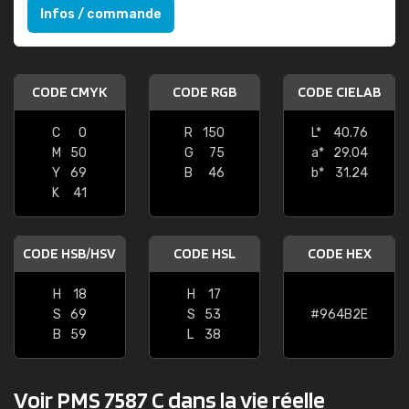
Infos / commande
CODE CMYK
CODE RGB
CODE CIELAB
C
0
R
150
L*
40.76
M
50
G
75
a*
29.04
Y
69
B
46
b*
31.24
K
41
CODE HSB/HSV
CODE HSL
CODE HEX
H
18
H
17
S
69
S
53
#964B2E
B
59
L
38
Voir PMS 7587 C dans la vie réelle