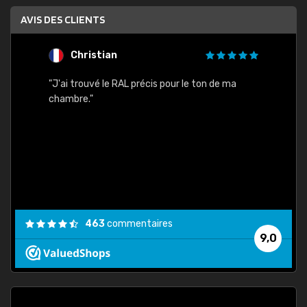
AVIS DES CLIENTS
Christian
F
 quels
"J'ai trouvé le RAL précis pour le ton de ma
"Bien 
rs
chambre."
. On ne
est
."
463
commentaires
9,0