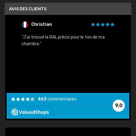
AVIS DES CLIENTS
Christian
F
 quels
"J'ai trouvé le RAL précis pour le ton de ma
"Bien 
rs
chambre."
. On ne
est
."
463
commentaires
9,0