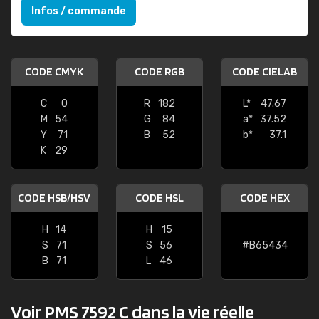
Infos / commande
CODE CMYK
CODE RGB
CODE CIELAB
C
0
R
182
L*
47.67
M
54
G
84
a*
37.52
Y
71
B
52
b*
37.1
K
29
CODE HSB/HSV
CODE HSL
CODE HEX
H
14
H
15
S
71
S
56
#B65434
B
71
L
46
Voir PMS 7592 C dans la vie réelle