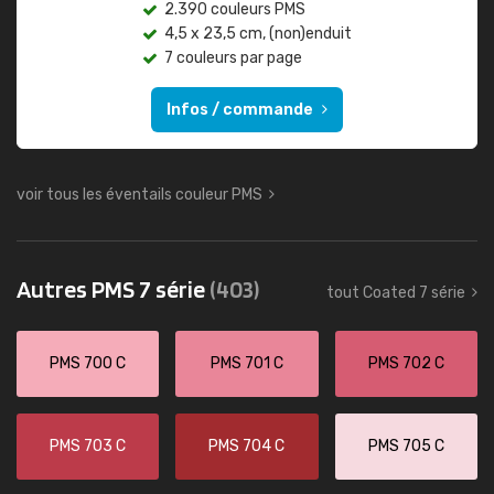
2.390 couleurs PMS
4,5 x 23,5 cm, (non)enduit
7 couleurs par page
Infos / commande
voir tous les éventails couleur PMS
Autres PMS 7 série
(403)
tout Coated 7 série
PMS 700 C
PMS 701 C
PMS 702 C
PMS 703 C
PMS 704 C
PMS 705 C