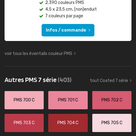
2.390 couleurs PMS
4,5 x 23,5 cm, (non)enduit
7 couleurs par page
Infos / commande
voir tous les éventails couleur PMS
Autres PMS 7 série
(403)
tout Coated 7 série
PMS 700 C
PMS 701 C
PMS 702 C
PMS 703 C
PMS 704 C
PMS 705 C