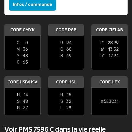
Infos / commande
CODE CMYK
CODE RGB
CODE CIELAB
C
0
R
94
L*
28.99
M
36
G
60
a*
13.52
Y
48
B
49
b*
12.94
K
63
CODE HSB/HSV
CODE HSL
CODE HEX
H
14
H
15
S
48
S
32
#5E3C31
B
37
L
28
Voir PMS 7596 C dans la vie réelle