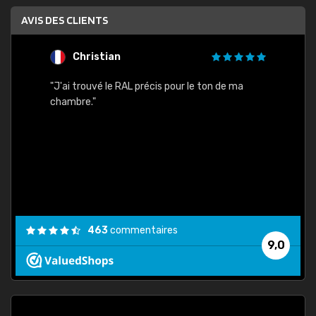
AVIS DES CLIENTS
Christian
F
 quels
"J'ai trouvé le RAL précis pour le ton de ma
"Bien 
rs
chambre."
. On ne
est
."
463
commentaires
9,0