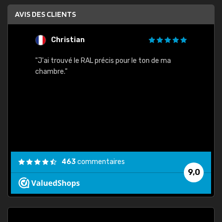
AVIS DES CLIENTS
Christian
F
 quels
"J'ai trouvé le RAL précis pour le ton de ma
"Bien 
rs
chambre."
. On ne
est
."
463
commentaires
9,0