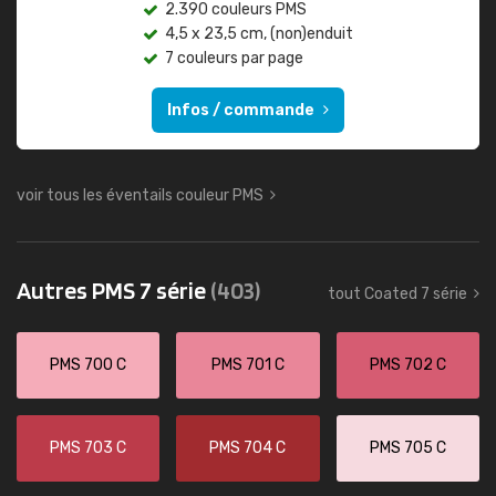
2.390 couleurs PMS
4,5 x 23,5 cm, (non)enduit
7 couleurs par page
Infos / commande
voir tous les éventails couleur PMS
Autres PMS 7 série
(403)
tout Coated 7 série
PMS 700 C
PMS 701 C
PMS 702 C
PMS 703 C
PMS 704 C
PMS 705 C