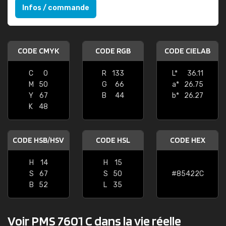
Infos / commande
CODE CMYK
CODE RGB
CODE CIELAB
C
0
R
133
L*
36.11
M
50
G
66
a*
26.75
Y
67
B
44
b*
26.27
K
48
CODE HSB/HSV
CODE HSL
CODE HEX
H
14
H
15
S
67
S
50
#85422C
B
52
L
35
Voir PMS 7601 C dans la vie réelle