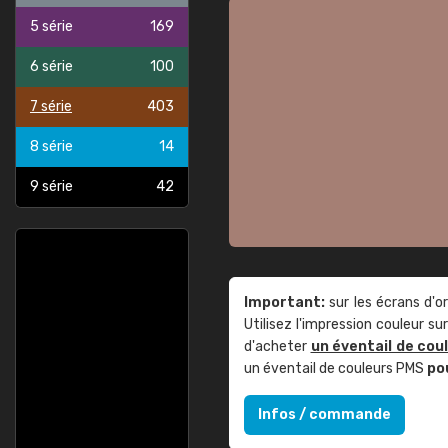
5 série
169
6 série
100
7 série
403
8 série
14
9 série
42
Important:
sur les écrans d'o
Utilisez l'impression couleur 
d'acheter
un éventail de cou
un éventail de couleurs PMS
po
Infos / commande