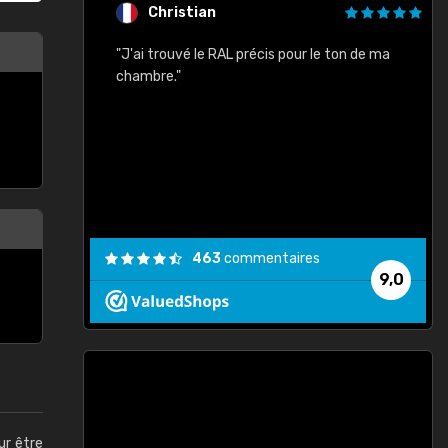
Christian
rement quels
"J'ai trouvé le RAL précis pour le ton de ma
"
lusieurs
chambre."
, etc. On ne
son s'est
vient."
463
commentaires
9,0
ur être