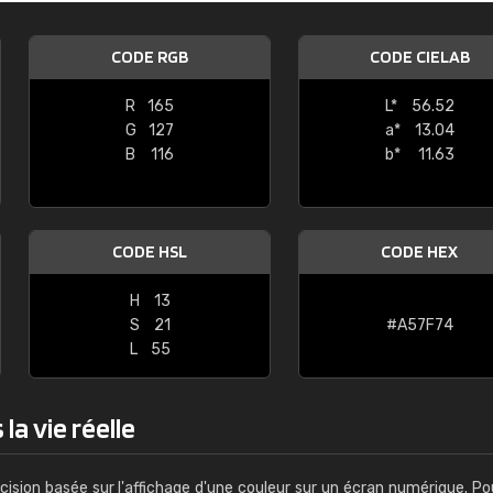
Guillaume Euvrard
CODE RGB
CODE CIELAB
"Le site ne permet pas de voir clai
sont les produits disponibles. Il y a p
R
165
L*
56.52
palettes de couleurs: Classic, Design
G
127
a*
13.04
comprend pas qui est quoi. La livrai
B
116
b*
11.63
bien passé et le produit reçu me con
CODE HSL
CODE HEX
H
13
S
21
#A57F74
L
55
la vie réelle
cision basée sur l'affichage d'une couleur sur un écran numérique. Po