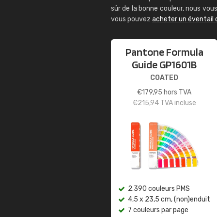
sûr de la bonne couleur, nous vo
vous pouvez
acheter un éventail
Pantone Formula
Guide GP1601B
COATED
€
179,95
hors TVA
€
215,94
TVA incluse
2.390 couleurs PMS
4,5 x 23,5 cm, (non)enduit
7 couleurs par page