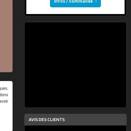
Infos / commande
ques.
ndons
avoir
AVIS DES CLIENTS