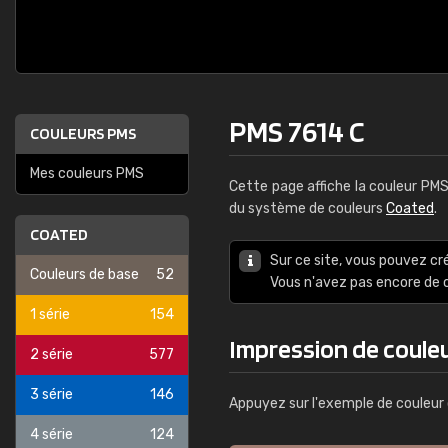
PMS 7614 C
COULEURS PMS
Mes couleurs PMS
Cette page affiche la couleur PM
du système de couleurs
Coated
.
COATED
Sur ce site, vous pouvez cr
Couleurs de base
52
Vous n'avez pas encore d
1 série
154
Impression de coule
2 série
577
3 série
146
Appuyez sur l'exemple de couleur 
4 série
124