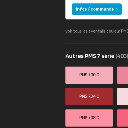
Infos / commande
voir tous les éventails couleur PM
Autres PMS 7 série
(403
PMS 700 C
PMS 704 C
PMS 708 C