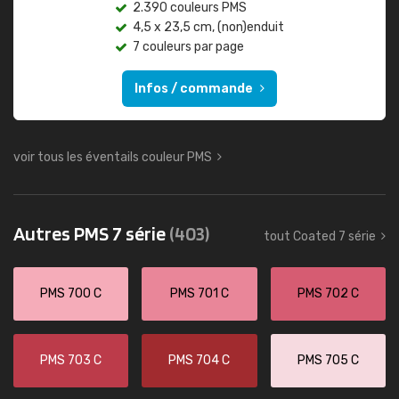
2.390 couleurs PMS
4,5 x 23,5 cm, (non)enduit
7 couleurs par page
Infos / commande
voir tous les éventails couleur PMS
Autres PMS 7 série
(403)
tout Coated 7 série
PMS 700 C
PMS 701 C
PMS 702 C
PMS 703 C
PMS 704 C
PMS 705 C