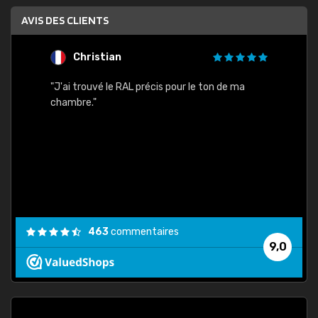
AVIS DES CLIENTS
Christian
F
 quels
"J'ai trouvé le RAL précis pour le ton de ma
"Bien 
rs
chambre."
. On ne
est
."
463
commentaires
9,0