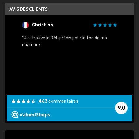
AVIS DES CLIENTS
Christian
F
 quels
"J'ai trouvé le RAL précis pour le ton de ma
"Bien 
rs
chambre."
. On ne
est
."
463
commentaires
9,0