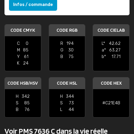
Infos / commande
CODE CMYK
CODE RGB
CODE CIELAB
C
0
R
194
L*
42.62
M
85
G
30
a*
63.27
Y
61
B
75
b*
17.71
K
24
CODE HSB/HSV
CODE HSL
CODE HEX
H
342
H
344
S
85
S
73
#C21E4B
B
76
L
44
Voir PMS 7636 C dans la vie réelle