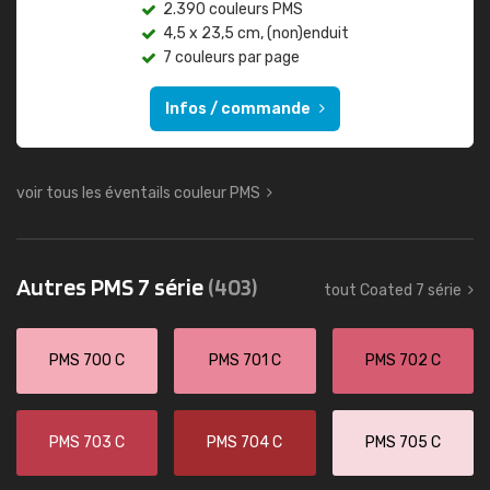
2.390 couleurs PMS
4,5 x 23,5 cm, (non)enduit
7 couleurs par page
Infos / commande
voir tous les éventails couleur PMS
Autres PMS 7 série
(403)
tout Coated 7 série
PMS 700 C
PMS 701 C
PMS 702 C
PMS 703 C
PMS 704 C
PMS 705 C