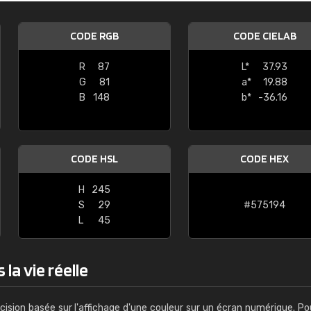
Guillaume Euvrard
CODE RGB
CODE CIELAB
"Le site ne permet pas de voir clai
sont les produits disponibles. Il y a p
R
87
L*
37.93
palettes de couleurs: Classic, Design
G
81
a*
19.88
comprend pas qui est quoi. La livrai
B
148
b*
-36.16
bien passé et le produit reçu me con
CODE HSL
CODE HEX
H
245
S
29
#575194
L
45
la vie réelle
cision basée sur l'affichage d'une couleur sur un écran numérique. Po