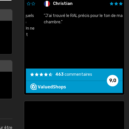
Christian
rement quels
"J'ai trouvé le RAL précis pour le ton de ma
"
lusieurs
chambre."
, etc. On ne
son s'est
vient."
463
commentaires
9,0
ur être