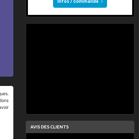
Infos / commande
ques.
ndons
avoir
AVIS DES CLIENTS