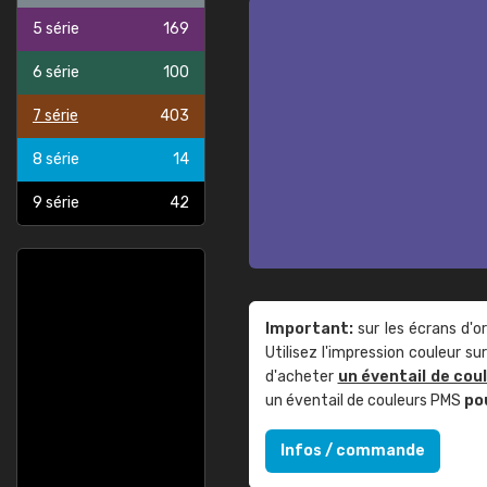
5 série
169
6 série
100
7 série
403
8 série
14
9 série
42
Important:
sur les écrans d'o
Utilisez l'impression couleur 
d'acheter
un éventail de cou
un éventail de couleurs PMS
po
Infos / commande