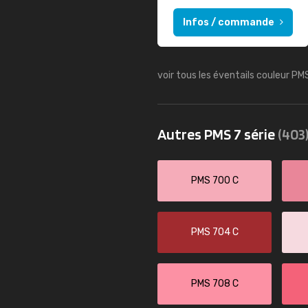
Infos / commande
voir tous les éventails couleur PM
Autres PMS 7 série
(403
PMS 700 C
PMS 704 C
PMS 708 C