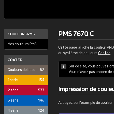
PMS 7670 C
COULEURS PMS
Mes couleurs PMS
Cette page affiche la couleur PM
du système de couleurs
Coated
.
COATED
Sur ce site, vous pouvez cr
Couleurs de base
52
Vous n'avez pas encore d
1 série
154
Impression de coule
2 série
577
3 série
146
Appuyez sur l'exemple de couleur 
4 série
124