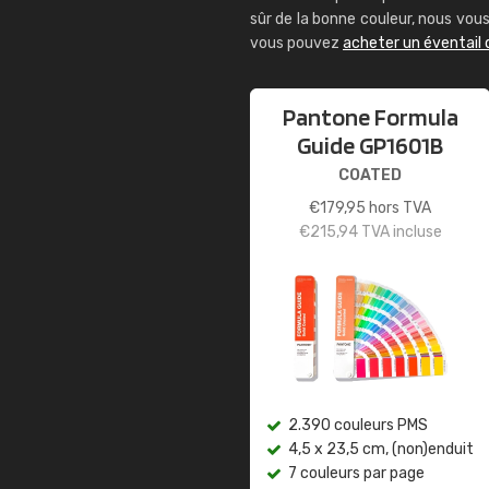
sûr de la bonne couleur, nous vo
vous pouvez
acheter un éventail
Pantone Formula
Guide GP1601B
COATED
€
179,95
hors TVA
€
215,94
TVA incluse
2.390 couleurs PMS
4,5 x 23,5 cm, (non)enduit
7 couleurs par page