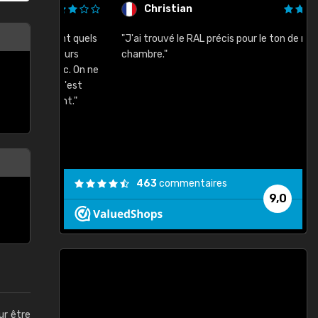
Christian
rement quels
"J'ai trouvé le RAL précis pour le ton de ma
"
lusieurs
chambre."
, etc. On ne
son s'est
vient."
463
commentaires
9,0
ur être