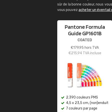
sûr de la bonne couleur, nous vo
vous pouvez
acheter un éventail
Pantone Formula
Guide GP1601B
COATED
€
179,95
hors TVA
€
215,94
TVA incluse
2.390 couleurs PMS
4,5 x 23,5 cm, (non)enduit
7 couleurs par page