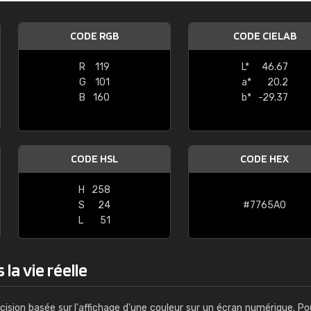
Guillaume Euvrard
CODE RGB
CODE CIELAB
"Le site ne permet pas de voir clai
sont les produits disponibles. Il y a p
R
119
L*
46.67
palettes de couleurs: Classic, Design
G
101
a*
20.2
comprend pas qui est quoi. La livrai
B
160
b*
-29.37
bien passé et le produit reçu me con
CODE HSL
CODE HEX
H
258
S
24
#7765A0
L
51
la vie réelle
cision basée sur l'affichage d'une couleur sur un écran numérique. Po