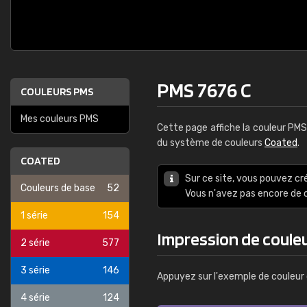
PMS 7676 C
COULEURS PMS
Mes couleurs PMS
Cette page affiche la couleur PM
du système de couleurs
Coated
.
COATED
Sur ce site, vous pouvez cr
Couleurs de base
52
Vous n'avez pas encore d
1 série
154
Impression de coule
2 série
577
3 série
146
Appuyez sur l'exemple de couleur 
4 série
124