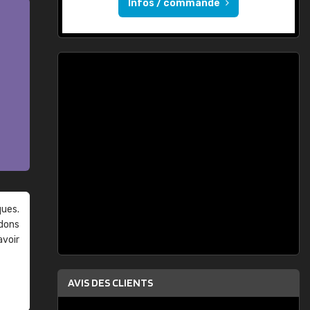
Infos / commande
ques.
ndons
avoir
AVIS DES CLIENTS