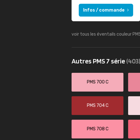
Infos / commande
voir tous les éventails couleur PM
Autres PMS 7 série
(403
PMS 700 C
PMS 704 C
PMS 708 C