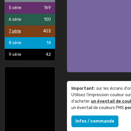
5 série
169
6 série
100
7 série
403
8 série
14
9 série
42
Important:
sur les écrans d'o
Utilisez l'impression couleur 
d'acheter
un éventail de cou
un éventail de couleurs PMS
po
Infos / commande