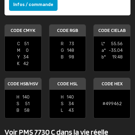
Infos / commande
CODE CMYK
CODE RGB
CODE CIELAB
C
51
R
73
L*
55.56
M
0
G
148
a*
-35.04
Y
34
B
98
b*
19.48
K
42
CODE HSB/HSV
CODE HSL
CODE HEX
H
140
H
140
S
51
S
34
#499462
B
58
L
43
Voir PMS 7730 C dans la vie réelle