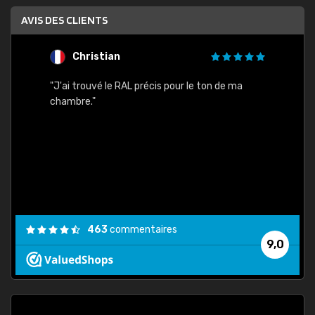
AVIS DES CLIENTS
Christian
F
 quels
"J'ai trouvé le RAL précis pour le ton de ma
"Bien 
rs
chambre."
. On ne
est
."
463
commentaires
9,0