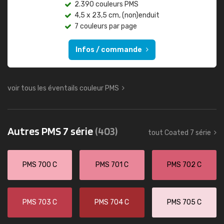
2.390 couleurs PMS
4,5 x 23,5 cm, (non)enduit
7 couleurs par page
Infos / commande
voir tous les éventails couleur PMS
Autres PMS 7 série
(403)
tout Coated 7 série
PMS 700 C
PMS 701 C
PMS 702 C
PMS 703 C
PMS 704 C
PMS 705 C