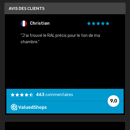
AVIS DES CLIENTS
Christian
F
 quels
"J'ai trouvé le RAL précis pour le ton de ma
"Bien 
rs
chambre."
. On ne
est
."
463
commentaires
9,0