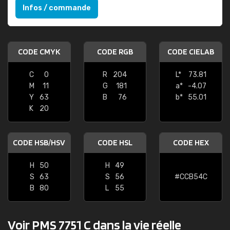
Infos / commande
CODE CMYK
CODE RGB
CODE CIELAB
C
0
R
204
L*
73.81
M
11
G
181
a*
-4.07
Y
63
B
76
b*
55.01
K
20
CODE HSB/HSV
CODE HSL
CODE HEX
H
50
H
49
S
63
S
56
#CCB54C
B
80
L
55
Voir PMS 7751 C dans la vie réelle