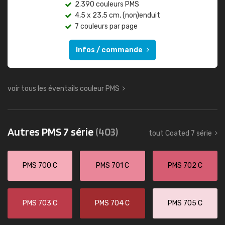
2.390 couleurs PMS
4,5 x 23,5 cm, (non)enduit
7 couleurs par page
Infos / commande
voir tous les éventails couleur PMS
Autres PMS 7 série
(403)
tout Coated 7 série
PMS 700 C
PMS 701 C
PMS 702 C
PMS 703 C
PMS 704 C
PMS 705 C