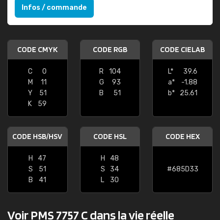
Infos / commande
CODE CMYK
CODE RGB
CODE CIELAB
C
0
R
104
L*
39.6
M
11
G
93
a*
-1.88
Y
51
B
51
b*
25.61
K
59
CODE HSB/HSV
CODE HSL
CODE HEX
H
47
H
48
S
51
S
34
#685D33
B
41
L
30
Voir PMS 7757 C dans la vie réelle