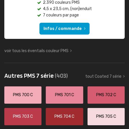
2.390 couleurs PMS
4,5 x 23,5 cm, (non)enduit
7 couleurs par page
Infos / commande
voir tous les éventails couleur PMS
Autres PMS 7 série
(403)
tout Coated 7 série
PMS 700 C
PMS 701 C
PMS 702 C
PMS 703 C
PMS 704 C
PMS 705 C