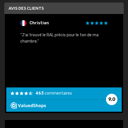
AVIS DES CLIENTS
Christian
F
 quels
"J'ai trouvé le RAL précis pour le ton de ma
"Bien 
rs
chambre."
. On ne
est
."
463
commentaires
9,0