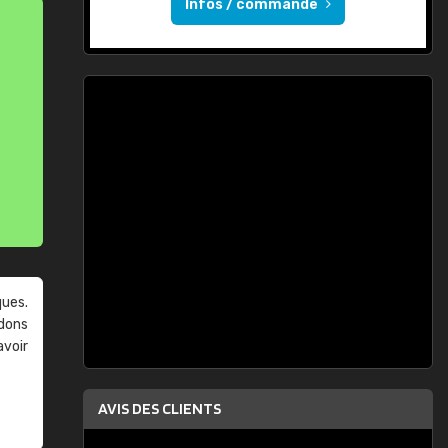
Infos / commande
ques.
ndons
avoir
AVIS DES CLIENTS