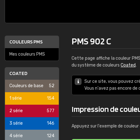
PMS 902 C
COULEURS PMS
Mes couleurs PMS
Cette page affiche la couleur PM
du système de couleurs
Coated
.
COATED
Sur ce site, vous pouvez cr
Couleurs de base
52
Vous n'avez pas encore d
1 série
154
Impression de coule
2 série
577
3 série
146
Appuyez sur l'exemple de couleur 
4 série
124