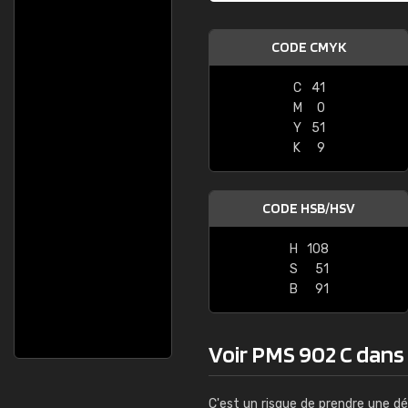
CODE CMYK
C
41
M
0
Y
51
K
9
CODE HSB/HSV
H
108
S
51
B
91
Voir PMS 902 C dans l
C'est un risque de prendre une dé