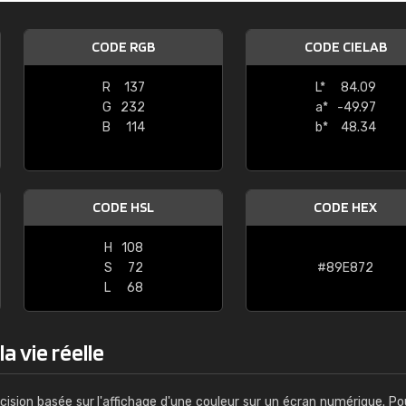
Guillaume Euvrard
CODE RGB
CODE CIELAB
"Le site ne permet pas de voir clai
sont les produits disponibles. Il y a p
R
137
L*
84.09
palettes de couleurs: Classic, Design
G
232
a*
-49.97
comprend pas qui est quoi. La livrai
B
114
b*
48.34
bien passé et le produit reçu me con
CODE HSL
CODE HEX
H
108
S
72
#89E872
L
68
a vie réelle
cision basée sur l'affichage d'une couleur sur un écran numérique. Po