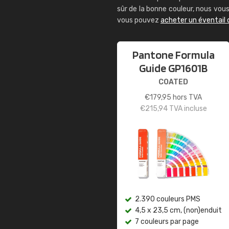
sûr de la bonne couleur, nous vo
vous pouvez
acheter un éventail
Pantone Formula
Guide GP1601B
COATED
€
179,95
hors TVA
€
215,94
TVA incluse
2.390 couleurs PMS
4,5 x 23,5 cm, (non)enduit
7 couleurs par page