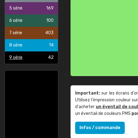
5 série
169
6 série
100
7 série
403
8 série
14
9 série
42
Important:
sur les écrans d'o
Utilisez l'impression couleur 
d'acheter
un éventail de cou
un éventail de couleurs PMS
po
Infos / commande