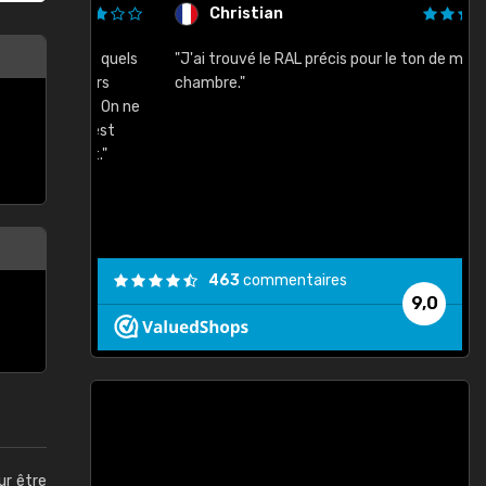
Christian
rement quels
"J'ai trouvé le RAL précis pour le ton de ma
"
lusieurs
chambre."
, etc. On ne
son s'est
vient."
463
commentaires
9,0
ur être