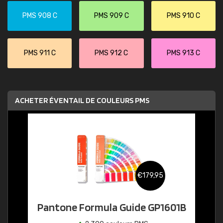
PMS 908 C
PMS 909 C
PMS 910 C
PMS 911 C
PMS 912 C
PMS 913 C
ACHETER ÉVENTAIL DE COULEURS PMS
€179,95
Pantone Formula Guide GP1601B