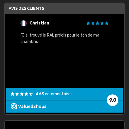
AVIS DES CLIENTS
Christian
F
 quels
"J'ai trouvé le RAL précis pour le ton de ma
"Bien 
rs
chambre."
. On ne
est
."
463
commentaires
9,0