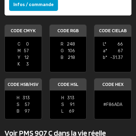
Infos / commande
CODE CMYK
CODE RGB
CODE CIELAB
C
0
R
248
L*
66
M
57
G
106
a*
67
Y
12
B
218
b*
-31.37
K
3
CODE HSB/HSV
CODE HSL
CODE HEX
H
313
H
313
S
57
S
91
#F86ADA
B
97
L
69
Voir PMS 907 C dans la vie réelle