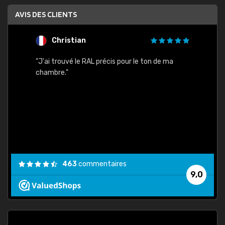
AVIS DES CLIENTS
Christian
F
 quels
"J'ai trouvé le RAL précis pour le ton de ma
"Bien 
rs
chambre."
. On ne
est
."
463
commentaires
9,0