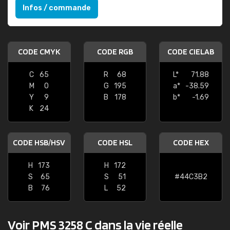
Infos / commande
CODE CMYK
CODE RGB
CODE CIELAB
C
65
R
68
L*
71.88
M
0
G
195
a*
-38.59
Y
9
B
178
b*
-1.69
K
24
CODE HSB/HSV
CODE HSL
CODE HEX
H
173
H
172
S
65
S
51
#44C3B2
B
76
L
52
Voir PMS 3258 C dans la vie réelle