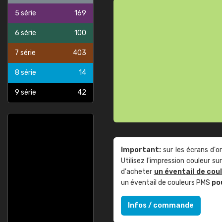
5 série
169
6 série
100
7 série
403
8 série
14
9 série
42
Important:
sur les écrans d'o
Utilisez l'impression couleur 
d'acheter
un éventail de cou
un éventail de couleurs PMS
po
Infos / commande