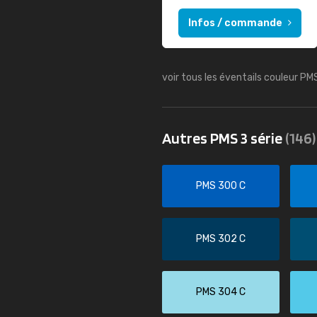
Infos / commande
voir tous les éventails couleur PM
Autres PMS 3 série
(146)
PMS 300 C
PMS 302 C
PMS 304 C