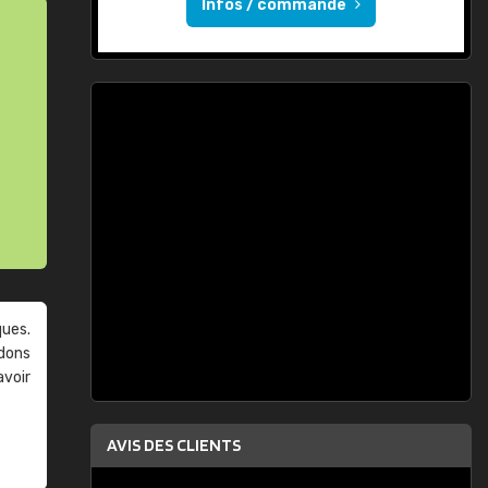
Infos / commande
ques.
ndons
avoir
AVIS DES CLIENTS