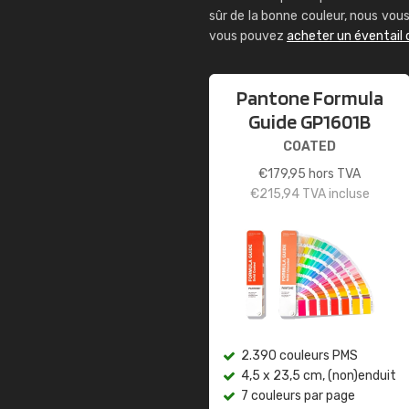
sûr de la bonne couleur, nous vo
vous pouvez
acheter un éventail
Pantone Formula
Guide GP1601B
COATED
€
179,95
hors TVA
€
215,94
TVA incluse
2.390 couleurs PMS
4,5 x 23,5 cm, (non)enduit
7 couleurs par page