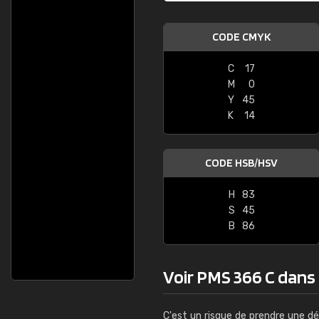
CODE CMYK
C
17
M
0
Y
45
K
14
CODE HSB/HSV
H
83
S
45
B
86
Voir PMS 366 C dans l
C'est un risque de prendre une dé