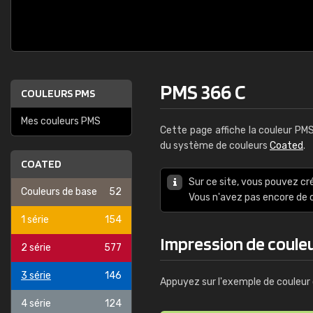
PMS 366 C
COULEURS PMS
Mes couleurs PMS
Cette page affiche la couleur PM
du système de couleurs
Coated
.
COATED
Sur ce site, vous pouvez cr
Couleurs de base
52
Vous n'avez pas encore d
1 série
154
Impression de coule
2 série
577
3 série
146
Appuyez sur l'exemple de couleur 
4 série
124