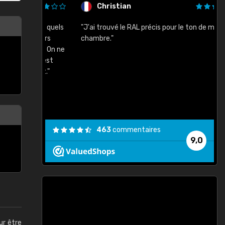
Christian
rement quels
"J'ai trouvé le RAL précis pour le ton de ma
"
lusieurs
chambre."
, etc. On ne
son s'est
vient."
463
commentaires
9,0
ur être