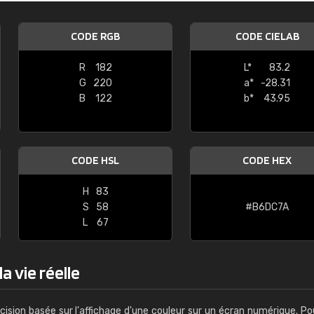
Guillaume Euvrard
CODE RGB
CODE CIELAB
"Le site ne permet pas de voir clai
sont les produits disponibles. Il y a p
R
182
L*
83.2
palettes de couleurs: Classic, Design
G
220
a*
-28.31
comprend pas qui est quoi. La livrai
B
122
b*
43.95
bien passé et le produit reçu me con
CODE HSL
CODE HEX
H
83
S
58
#B6DC7A
L
67
a vie réelle
cision basée sur l'affichage d'une couleur sur un écran numérique. Po