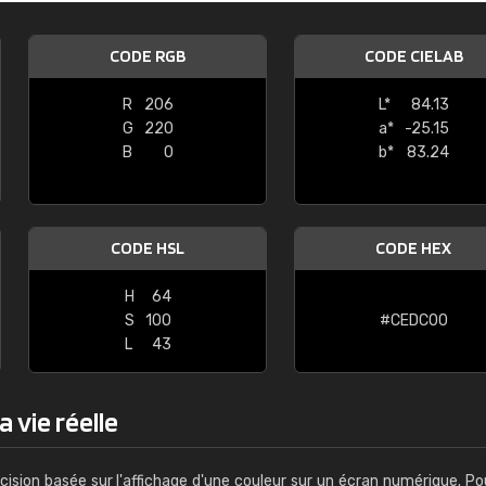
Guillaume Euvrard
CODE RGB
CODE CIELAB
"Le site ne permet pas de voir clai
sont les produits disponibles. Il y a p
R
206
L*
84.13
palettes de couleurs: Classic, Design
G
220
a*
-25.15
comprend pas qui est quoi. La livrai
B
0
b*
83.24
bien passé et le produit reçu me con
CODE HSL
CODE HEX
H
64
S
100
#CEDC00
L
43
 vie réelle
cision basée sur l'affichage d'une couleur sur un écran numérique. Po