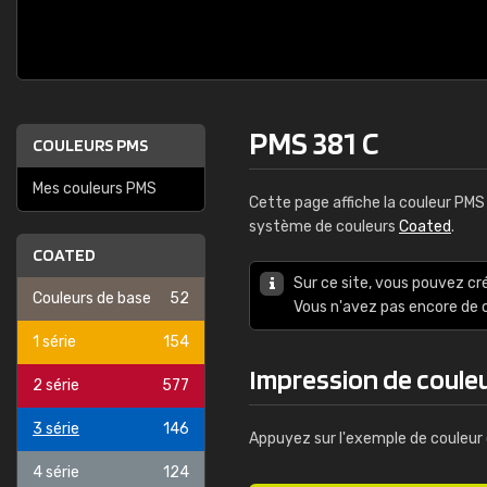
PMS 381 C
COULEURS PMS
Mes couleurs PMS
Cette page affiche la couleur PM
système de couleurs
Coated
.
COATED
Sur ce site, vous pouvez cr
Couleurs de base
52
Vous n'avez pas encore d
1 série
154
Impression de coule
2 série
577
3 série
146
Appuyez sur l'exemple de couleur 
4 série
124