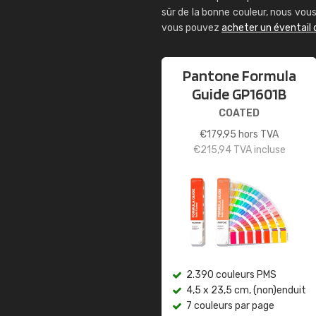
sûr de la bonne couleur, nous vo
vous pouvez
acheter un éventail
Pantone Formula
Guide GP1601B
COATED
€
179,95
hors TVA
€
215,94
TVA incluse
2.390 couleurs PMS
4,5 x 23,5 cm, (non)enduit
7 couleurs par page