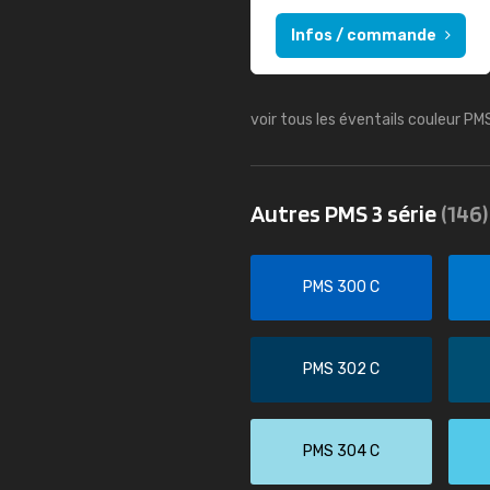
Infos / commande
voir tous les éventails couleur PM
Autres PMS 3 série
(146)
PMS 300 C
PMS 302 C
PMS 304 C