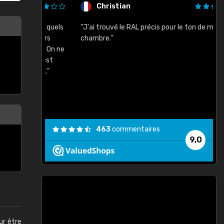
Christian
rement quels
"J'ai trouvé le RAL précis pour le ton de ma
"
lusieurs
chambre."
, etc. On ne
son s'est
vient."
463
commentaires
9,0
ur être