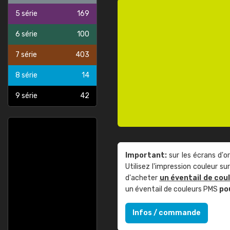
5 série
169
6 série
100
7 série
403
8 série
14
9 série
42
Important:
sur les écrans d'o
Utilisez l'impression couleur 
d'acheter
un éventail de cou
un éventail de couleurs PMS
po
Infos / commande