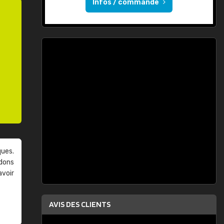
Infos / commande
ques.
ndons
avoir
AVIS DES CLIENTS