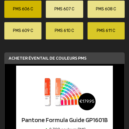
PMS 606 C
PMS 607 C
PMS 608 C
PMS 609 C
PMS 610 C
PMS 611 C
ACHETER ÉVENTAIL DE COULEURS PMS
€179,95
Pantone Formula Guide GP1601B