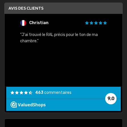
AVIS DES CLIENTS
Christian
F
 quels
"J'ai trouvé le RAL précis pour le ton de ma
"Bien 
rs
chambre."
. On ne
est
."
463
commentaires
9,0