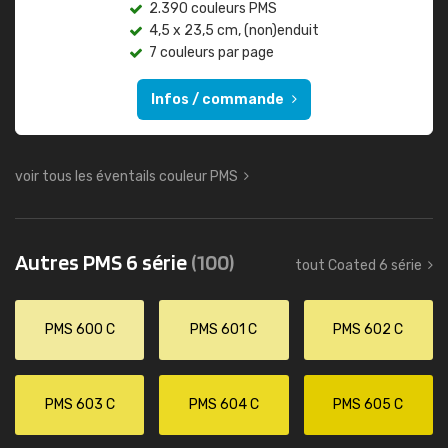
2.390 couleurs PMS
4,5 x 23,5 cm, (non)enduit
7 couleurs par page
Infos / commande
voir tous les éventails couleur PMS
Autres PMS 6 série
(100)
tout Coated 6 série
PMS 600 C
PMS 601 C
PMS 602 C
PMS 603 C
PMS 604 C
PMS 605 C