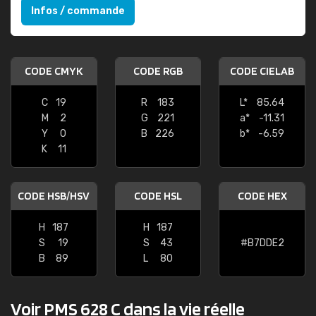
Infos / commande
CODE CMYK
CODE RGB
CODE CIELAB
C
19
R
183
L*
85.64
M
2
G
221
a*
-11.31
Y
0
B
226
b*
-6.59
K
11
CODE HSB/HSV
CODE HSL
CODE HEX
H
187
H
187
S
19
S
43
#B7DDE2
B
89
L
80
Voir PMS 628 C dans la vie réelle