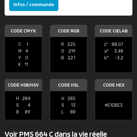
Infos / commande
CODE CMYK
CODE RGB
CODE CIELAB
C
1
R
225
L*
88.07
M
4
G
219
a*
3.48
Y
0
B
227
b*
-3.2
K
11
CODE HSB/HSV
CODE HSL
CODE HEX
H
284
H
285
S
4
S
13
#E1DBE3
B
89
L
88
Voir PMS 664 C dans la vie réelle