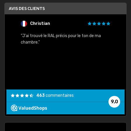
AVIS DES CLIENTS
Christian
F
 quels
"J'ai trouvé le RAL précis pour le ton de ma
"Bien 
rs
chambre."
. On ne
est
."
463
commentaires
9,0