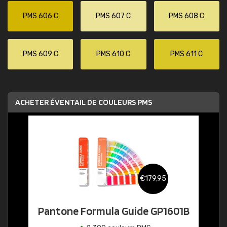
PMS 606 C
PMS 607 C
PMS 608 C
PMS 609 C
PMS 610 C
PMS 611 C
ACHETER ÉVENTAIL DE COULEURS PMS
€179,95
Pantone Formula Guide GP1601B