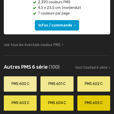
2.390 couleurs PMS
4,5 x 23,5 cm, (non)enduit
7 couleurs par page
Infos / commande
voir tous les éventails couleur PMS
Autres PMS 6 série
(100)
tout Coated 6 série
PMS 600 C
PMS 601 C
PMS 602 C
PMS 603 C
PMS 604 C
PMS 605 C