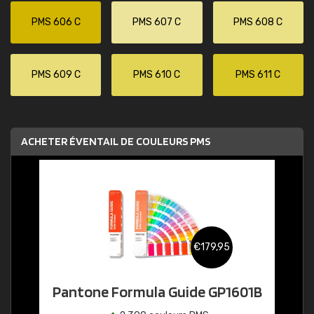
PMS 606 C
PMS 607 C
PMS 608 C
PMS 609 C
PMS 610 C
PMS 611 C
ACHETER ÉVENTAIL DE COULEURS PMS
€179,95
Pantone Formula Guide GP1601B