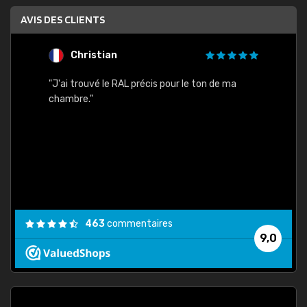
AVIS DES CLIENTS
Christian
F
 quels
"J'ai trouvé le RAL précis pour le ton de ma
"Bien 
rs
chambre."
. On ne
est
."
463
commentaires
9,0