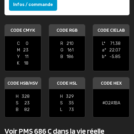
Infos / commande
CODE CMYK
CODE RGB
CODE CIELAB
C
0
R
210
L*
71.38
M
23
G
161
a*
22.07
Y
11
B
186
b*
-5.85
K
18
CODE HSB/HSV
CODE HSL
CODE HEX
H
328
H
329
S
23
S
35
#D2A1BA
B
82
L
73
Voir PMS 686 C dans la vie réelle