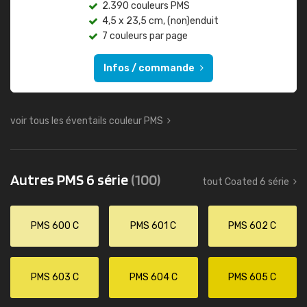
2.390 couleurs PMS
4,5 x 23,5 cm, (non)enduit
7 couleurs par page
Infos / commande
voir tous les éventails couleur PMS
Autres PMS 6 série
(100)
tout Coated 6 série
PMS 600 C
PMS 601 C
PMS 602 C
PMS 603 C
PMS 604 C
PMS 605 C