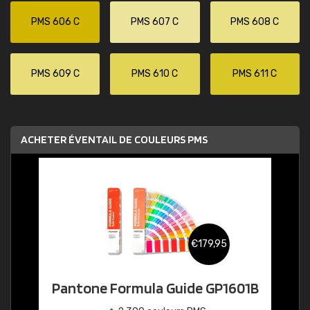
PMS 606 C
PMS 607 C
PMS 608 C
PMS 609 C
PMS 610 C
PMS 611 C
ACHETER ÉVENTAIL DE COULEURS PMS
€179,95
Pantone Formula Guide GP1601B