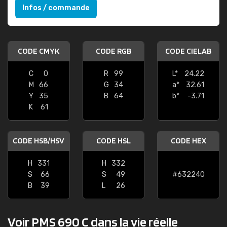
Infos / commande
CODE CMYK
CODE RGB
CODE CIELAB
C
0
R
99
L*
24.22
M
66
G
34
a*
32.61
Y
35
B
64
b*
-3.71
K
61
CODE HSB/HSV
CODE HSL
CODE HEX
H
331
H
332
S
66
S
49
#632240
B
39
L
26
Voir PMS 690 C dans la vie réelle