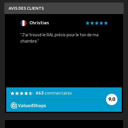
AVIS DES CLIENTS
Christian
F
 quels
"J'ai trouvé le RAL précis pour le ton de ma
"Bien 
rs
chambre."
. On ne
est
."
463
commentaires
9,0