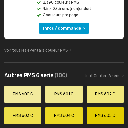
2.390 couleurs PMS
4,5 x 23,5 cm, (non)enduit
7 couleurs par page
Infos / commande
voir tous les éventails couleur PMS
Autres PMS 6 série
(100)
tout Coated 6 série
PMS 600 C
PMS 601 C
PMS 602 C
PMS 603 C
PMS 604 C
PMS 605 C