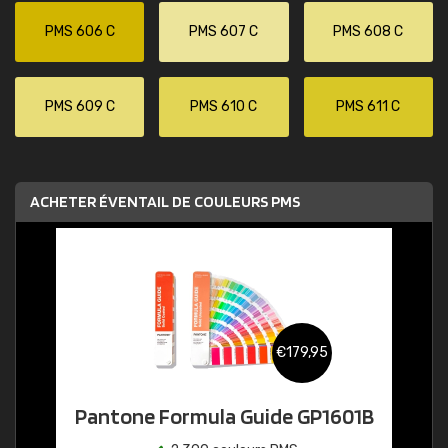
PMS 606 C
PMS 607 C
PMS 608 C
PMS 609 C
PMS 610 C
PMS 611 C
ACHETER ÉVENTAIL DE COULEURS PMS
€179,95
Pantone Formula Guide GP1601B