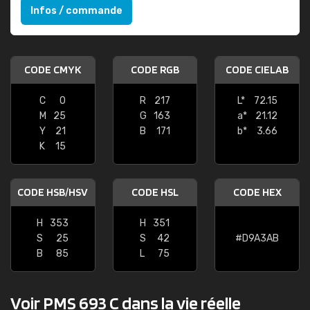
Infos / commande
CODE CMYK
CODE RGB
CODE CIELAB
C
0
R
217
L*
72.15
M
25
G
163
a*
21.12
Y
21
B
171
b*
3.66
K
15
CODE HSB/HSV
CODE HSL
CODE HEX
H
353
H
351
S
25
S
42
#D9A3AB
B
85
L
75
Voir PMS 693 C dans la vie réelle