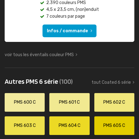
2.390 couleurs PMS
4,5 x 23,5 cm, (non)enduit
7 couleurs par page
Infos / commande
voir tous les éventails couleur PMS
Autres PMS 6 série
(100)
tout Coated 6 série
PMS 600 C
PMS 601 C
PMS 602 C
PMS 603 C
PMS 604 C
PMS 605 C