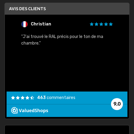
AVIS DES CLIENTS
Christian
F
 quels
"J'ai trouvé le RAL précis pour le ton de ma
"Bien 
rs
chambre."
. On ne
est
."
463
commentaires
9,0