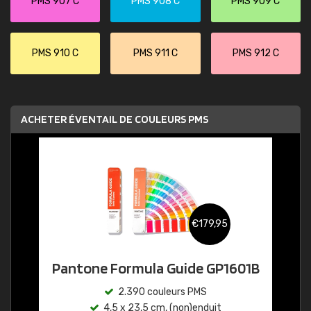
PMS 907 C
PMS 908 C
PMS 909 C
PMS 910 C
PMS 911 C
PMS 912 C
ACHETER ÉVENTAIL DE COULEURS PMS
€179,95
Pantone Formula Guide GP1601B
2.390 couleurs PMS
4,5 x 23,5 cm, (non)enduit