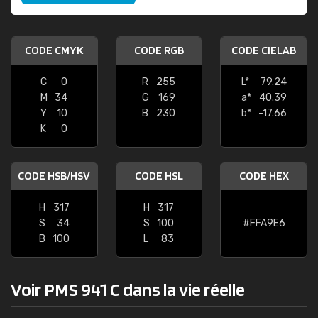
CODE CMYK
CODE RGB
CODE CIELAB
C
0
R
255
L*
79.24
M
34
G
169
a*
40.39
Y
10
B
230
b*
-17.66
K
0
CODE HSB/HSV
CODE HSL
CODE HEX
H
317
H
317
S
34
S
100
#FFA9E6
B
100
L
83
Voir PMS 941 C dans la vie réelle