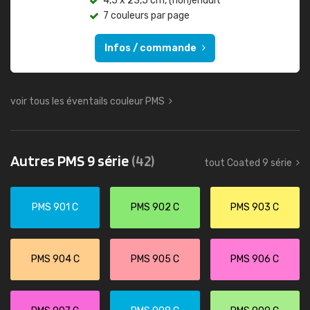
4,5 x 23,5 cm, (non)enduit
7 couleurs par page
Infos / commande
voir tous les éventails couleur PMS
Autres PMS 9 série
(42)
tout Coated 9 série
PMS 901 C
PMS 902 C
PMS 903 C
PMS 904 C
PMS 905 C
PMS 906 C