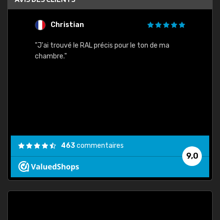
Christian
F
 quels
"J'ai trouvé le RAL précis pour le ton de ma
"Bien 
rs
chambre."
. On ne
est
."
463
commentaires
9,0